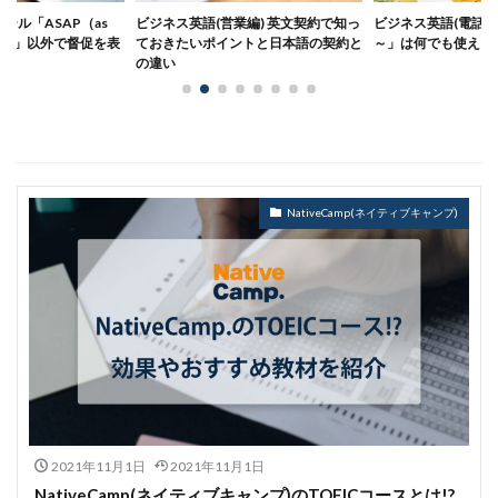
業編) 英文契約で知っ
ビジネス英語(電話編)：「May I have
ビジネス英語(メール
ントと日本語の契約と
～」は何でも使える便利な表現
の書き方9原則｜あ
した例文フレーズま
NativeCamp(ネイティブキャンプ)
2021年11月1日
2021年11月1日
NativeCamp(ネイティブキャンプ)のTOEICコースとは!?