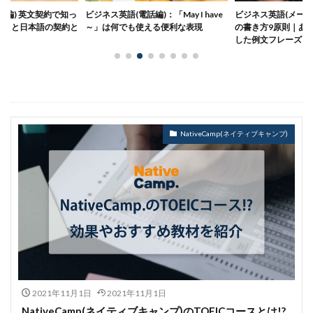
業編) 英文契約で知っ
ビジネス英語(電話編)：「May I have
ビジネス英語(メール
ントと日本語の契約と
～」は何でも使える便利な表現
の書き方9原則｜あ
した例文フレーズま
NativeCamp(ネイティブキャンプ)
2021年11月1日
2021年11月1日
NativeCamp(ネイティブキャンプ)のTOEICコースとは!?