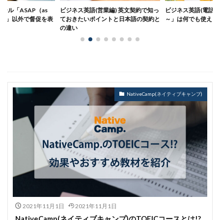
業編) 英文契約で知っ
ビジネス英語(電話編)：「May I have
ビジネス英語(メール
ントと日本語の契約と
～」は何でも使える便利な表現
の書き方9原則｜あ
した例文フレーズま
NativeCamp(ネイティブキャンプ)
2021年11月1日
2021年11月1日
NativeCamp(ネイティブキャンプ)のTOEICコースとは!?