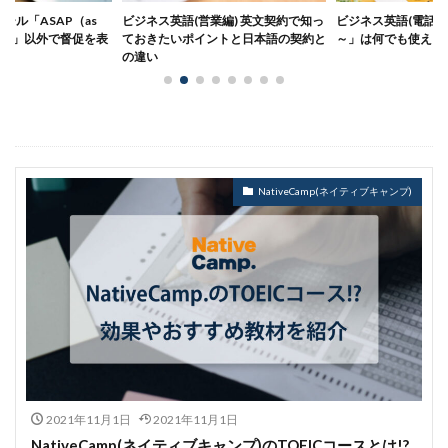
業編) 英文契約で知っ
ビジネス英語(電話編)：「May I have
ビジネス英語(メール
ントと日本語の契約と
～」は何でも使える便利な表現
の書き方9原則｜あ
した例文フレーズま
NativeCamp(ネイティブキャンプ)
2021年11月1日
2021年11月1日
NativeCamp(ネイティブキャンプ)のTOEICコースとは!?